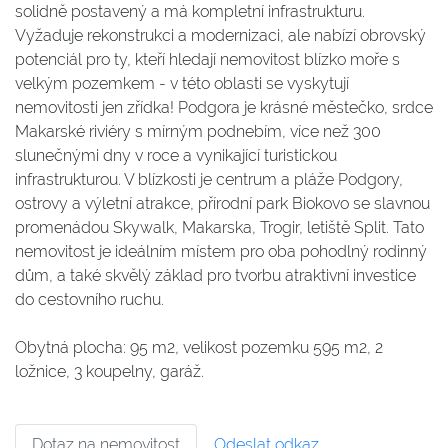
solidně postavený a má kompletní infrastrukturu.
Vyžaduje rekonstrukci a modernizaci, ale nabízí obrovský
potenciál pro ty, kteří hledají nemovitost blízko moře s
velkým pozemkem - v této oblasti se vyskytují
nemovitosti jen zřídka! Podgora je krásné městečko, srdce
Makarské riviéry s mírným podnebím, více než 300
slunečnými dny v roce a vynikající turistickou
infrastrukturou. V blízkosti je centrum a pláže Podgory,
ostrovy a výletní atrakce, přírodní park Biokovo se slavnou
promenádou Skywalk, Makarska, Trogir, letiště Split. Tato
nemovitost je ideálním místem pro oba pohodlný rodinný
dům, a také skvělý základ pro tvorbu atraktivní investice
do cestovního ruchu.
Obytná plocha: 95 m2, velikost pozemku 595 m2, 2
ložnice, 3 koupelny, garáž.
Dotaz na nemovitost
Odeslat odkaz