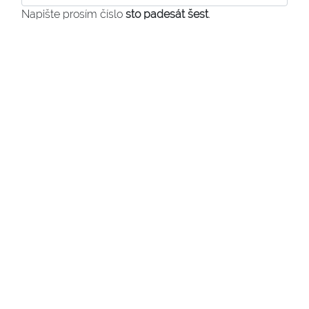
Napište prosím číslo
sto padesát šest
.
souhlasím se
zpracováním osobních údajů
Odeslat dotaz
Kontakt na makléře:
Jméno:
Jana Rossi
Telefon:
608 908 777
E-mail:
fico@fico.cz