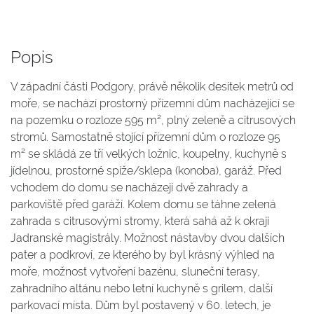
Popis
V západní části Podgory, právě několik desítek metrů od
moře, se nachází prostorný přízemní dům nacházející se
na pozemku o rozloze 595 m², plný zeleně a citrusových
stromů. Samostatně stojící přízemní dům o rozloze 95
m² se skládá ze tří velkých ložnic, koupelny, kuchyně s
jídelnou, prostorné spíže/sklepa (konoba), garáž. Před
vchodem do domu se nacházejí dvě zahrady a
parkoviště před garáží. Kolem domu se táhne zelená
zahrada s citrusovými stromy, která sahá až k okraji
Jadranské magistrály. Možnost nástavby dvou dalších
pater a podkroví, ze kterého by byl krásný výhled na
moře, možnost vytvoření bazénu, sluneční terasy,
zahradního altánu nebo letní kuchyně s grilem, další
parkovací místa. Dům byl postavený v 60. letech, je