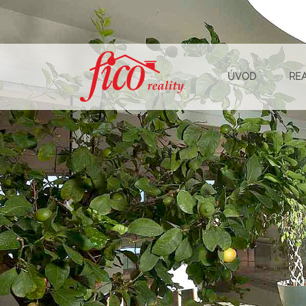
ÚVOD
RE
Předchozí