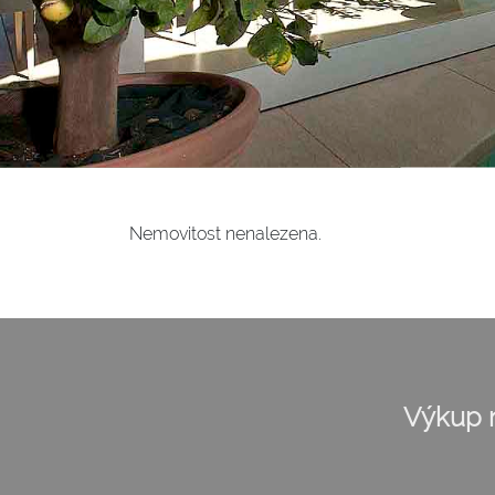
Nemovitost nenalezena.
Výkup n